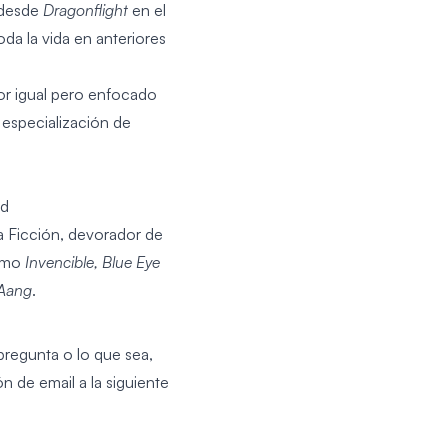
 desde
Dragonflight
en el
da la vida en anteriores
r igual pero enfocado
 especialización de
ed
a Ficción, devorador de
como
Invencible, Blue Eye
 Aang
.
pregunta o lo que sea,
n de email a la siguiente