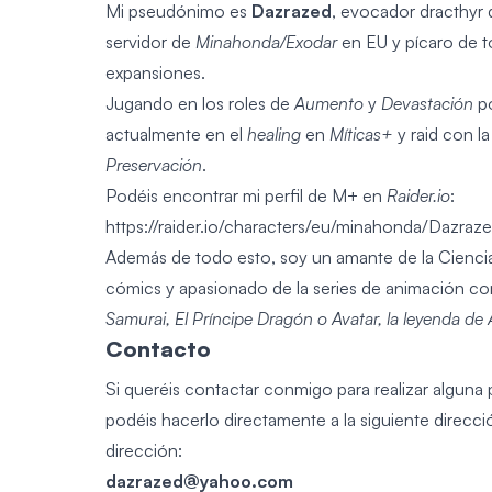
Mi pseudónimo es
Dazrazed
, evocador dracthyr
servidor de
Minahonda/Exodar
en EU y pícaro de to
expansiones.
Jugando en los roles de
Aumento
y
Devastación
po
actualmente en el
healing
en
Míticas+
y raid con la
Preservación
.
Podéis encontrar mi perfil de M+ en
Raider.io
:
https://raider.io/characters/eu/minahonda/Dazraz
Además de todo esto, soy un amante de la Cienci
cómics y apasionado de la series de animación 
Samurai, El Príncipe Dragón o Avatar, la leyenda de
Contacto
Si queréis contactar conmigo para realizar alguna 
podéis hacerlo directamente a la siguiente direcció
dirección:
dazrazed@yahoo.com