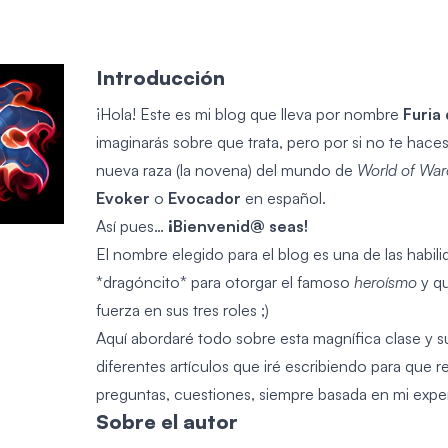
Introducción
¡Hola! Este es mi blog que lleva por nombre
Furia
imaginarás sobre que trata, pero por si no te haces 
nueva raza (la novena) del mundo de
World of Warc
Evoker
o
Evocador
en español.
Así pues…
¡Bienvenid@ seas!
El nombre elegido para el blog es una de las habil
*dragóncito* para otorgar el famoso
heroísmo
y qu
fuerza en sus tres roles ;)
Aquí abordaré todo sobre esta magnífica clase y su
diferentes artículos que iré escribiendo para que r
preguntas, cuestiones, siempre basada en mi expe
Sobre el autor