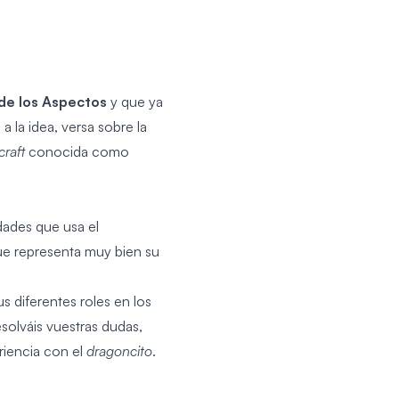
 de los Aspectos
y que ya
a la idea, versa sobre la
raft
conocida como
idades que usa el
e representa muy bien su
s diferentes roles en los
esolváis vuestras dudas,
riencia con el
dragoncito
.